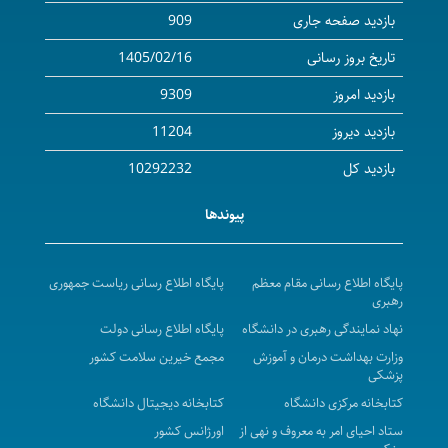
( بخش سرپایی ) بیمارستان امام حسین ( ع) شهرستان
بازدید صفحه جاری
909
بیجار
تاریخ بروز رسانی
1405/02/16
آگهی مناقصه عمومی( یک مرحله ای ) واگذاری امورات
بازدید امروز
9309
نسخه پیچی و تحویل دارو به بخش های مرکزپزشکی،آموزشی
درمانی توحید در سال 1405
بازدید دیروز
11204
a Call for Collaboration to invite certified and
بازدید کل
10292232
validated companies for recruiting international
پیوندها
students for the academic year 2026- 2027
فراخوان دعوت به همکاری جهت پذیرش دانشجویان بین
الملل در سال تحصیلی 1405-1406
پایگاه اطلاع رسانی مقام معظم
پایگاه اطلاع رسانی ریاست جمهوری
رهبری
مزایده عمومی اجاره محل بوفه وکافی شاپ واقع در مرکز
نهاد نمایندگی رهبری در دانشگاه
پایگاه اطلاع رسانی دولت
پزشکی ، آموزشی و درمانی کوثر در سال 1405-1406
وزارت بهداشت درمان و آموزش
مجمع خیرین سلامت کشور
آگهی استعلام بهاء واگذاری محل ساختمان مرکز دیالیز
پزشکی
سابق واقع درمرکز بهداشت شهرستان بیجار به بالاترین
کتابخانه مرکزی دانشگاه
کتابخانه دیجیتال دانشگاه
قیمت پیشنهادی در سال 1405 - 1406
ستاد احیای امر به معروف و نهی از
اورژانس کشور