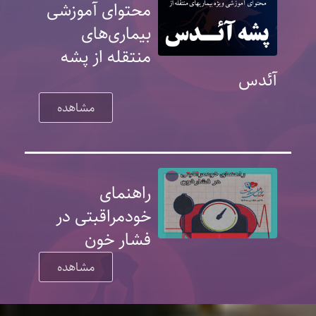
محتوای آموزشی
بیماری‌های
منتقله از پشه
آئدس
مشاهده
راهنمای
خودمراقبتی در
فشار خون
مشاهده