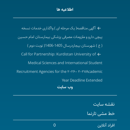
اطلاعیه ها
آگهی مناقصه( یک مرحله ای ) واگذاری خدمات نسخه
پیچی دارو و ملزومات مصرفی پزشکی بیمارستان امام حسین
( ع ) شهرستان بیجاردرسال 1405-1406( نوبت دوم )
Call for Partnership: Kurdistan University of
Medical Sciences and International Student
Recruitment Agencies for the ۲۰۲۶– ۲۰۲۷Academic
Year Deadline Extended
وب سایت
تمدید فراخوان همکاری دانشگاه علوم پزشکی و خدمات
بهداشتی درمانی کردستان با شرکت های کارگزاری جذب
نقشه سایت
دانشجویان بین الملل در سال تحصیلی ۱۴۰۶-۱۴۰۵ ( برابر با
خط مشی تارنما
۲۰۲۷-۲۰۲۶ میلادی)
آگهی مزایده واگذاری محل داروخانه و ارائه خدمات دارویی
افراد آنلاین
0